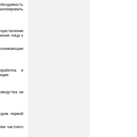
обходимость
ализировать
уществлении
чения лица к
возникающие
зработка и
нции.
изводства на
удом первой
тве частного