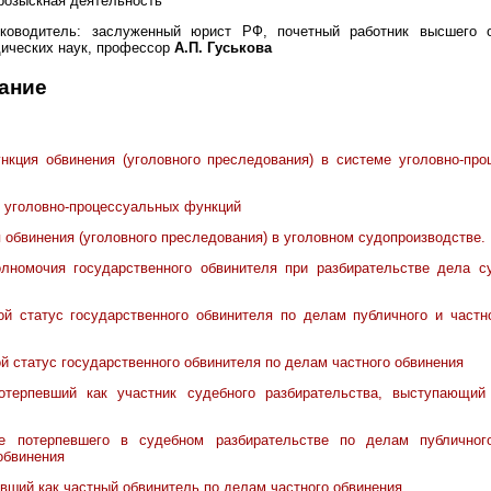
розыскная деятельность
ководитель: заслуженный юрист РФ, почетный работник высшего о
дических наук, профессор
А.П. Гуськова
ание
нкция обвинения (уголовного преследования) в системе уголовно-пр
е уголовно-процессуальных функций
я обвинения (уголовного преследования) в уголовном судопроизводстве.
олномочия государственного обвинителя при разбирательстве дела с
ой статус государственного обвинителя по делам публичного и частн
ой статус государственного обвинителя по делам частного обвинения
отерпевший как участник судебного разбирательства, выступающий
ие потерпевшего в судебном разбирательстве по делам публичног
обвинения
евший как частный обвинитель по делам частного обвинения