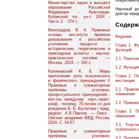
оперативно-
Министерство науки и высшего
образования Российской
Научный ру
Федерации. - Краснодар-
доктор юри
Кубанский гос. ун-т, 2024 -
Часть 2. - 374 с.
Содерж
Виноградов, В. А. Правовые
основы института бремени
Ведение
доказывания в российском
уголовном процессе -
Глава 1. Фу
исторические, теоретические и
функций.
прикладные аспекты - научно-
практическое пособие —
1.1. Поняти
Москва, 2024. — 192 с.
1.2. Функци
Калиновский К. Б. Меры
Глава 2. П
пресечения- роль психического
инстанции
и физического принуждения //
Правовые и гуманитарные
2.1. Правов
проблемы уголовно-
обвинения
процессуального принуждения -
мат-лы междунар. науч.-практ.
2.2. Правов
конф., посвящ. 70-летию со дня
рождения Б. Б. Булатова / пред.
Глава 3. П
редкол. А.В.Павлов. — Омск -
обвинения
Омская академия МВД России,
2024. С. 54-57.
3.1. Участ
публичного 
Правовые и гуманитарные
проблемы уголовно-
3.2. Потерп