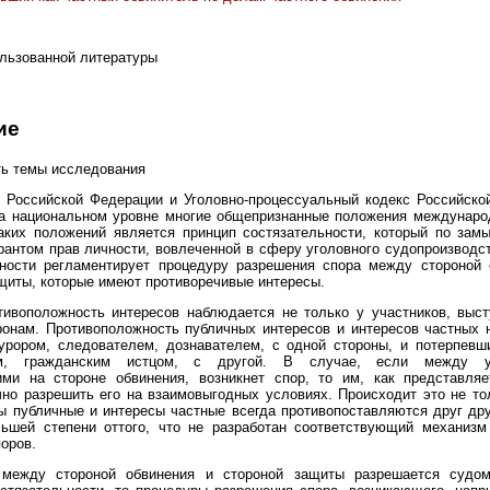
льзованной литературы
ие
ть темы исследования
я Российской Федерации и Уголовно-процессуальный кодекс Российско
на национальном уровне многие общепризнанные положения международ
аких положений является принцип состязательности, который по зам
рантом прав личности, вовлеченной в сферу уголовного судопроизводс
ьности регламентирует процедуру разрешения спора между стороной 
щиты, которые имеют противоречивые интересы.
тивоположность интересов наблюдается не только у участников, выс
ронам. Противоположность публичных интересов и интересов частных 
урором, следователем, дознавателем, с одной стороны, и потерпевш
ем, гражданским истцом, с другой. В случае, если между уч
ми на стороне обвинения, возникнет спор, то им, как представляе
но разрешить его на взаимовыгодных условиях. Происходит это не то
ы публичные и интересы частные всегда противопоставляются друг дру
льшей степени оттого, что не разработан соответствующий механизм
оров.
между стороной обвинения и стороной защиты разрешается судо