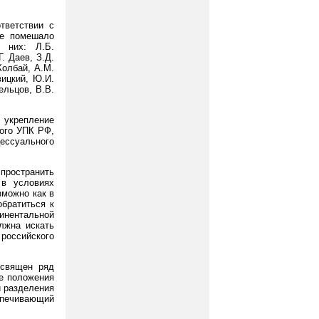
тветствии с
не помешало
 них: Л.Б.
. Даев, З.Д.
Колбай, A.M.
вицкий, Ю.И.
ельцов, В.В.
укрепление
вого УПК РФ,
ессуального
спространить
 в условиях
зможно как в
братиться к
тинентальной
олжна искать
оссийского
освящен ряд
се положения
и разделения
печивающий