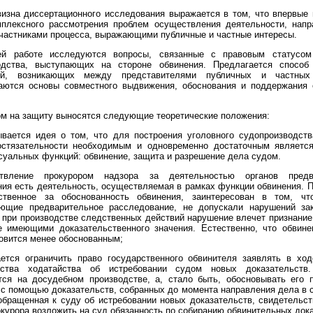
изна диссертационного исследования выражается в том, что впервые
мплексного рассмотрения проблем осуществления деятельности, напр
частниками процесса, выражающими публичные и частные интересы.
й работе исследуются вопросы, связанные с правовым статусом
одства, выступающих на стороне обвинения. Предлагается способ
чий, возникающих между представителями публичных и частных 
аются основы совместного выдвижения, обоснования и поддержания 
м на защиту выносятся следующие теоретические положения:
ывается идея о том, что для построения уголовного судопроизводств
остязательности необходимым и одновременно достаточным являетс
суальных функций: обвинение, защита и разрешение дела судом.
твление прокурором надзора за деятельностью органов предва
ия есть деятельность, осуществляемая в рамках функции обвинения. П
ственное за обоснованность обвинения, заинтересован в том, чт
ющие предварительное расследование, не допускали нарушений за
при производстве следственных действий нарушение влечет признани
е имеющими доказательственного значения. Естественно, что обвине
овится менее обоснованным;
ается ограничить право государственного обвинителя заявлять в ход
ьства ходатайства об истребовании судом новых доказательств
тся на досудебном производстве, а, стало быть, обосновывать его 
с помощью доказательств, собранных до момента направления дела в 
обращенная к суду об истребовании новых доказательств, свидетельс
курора возложить на суд обязанность по собиранию обвинительных дока