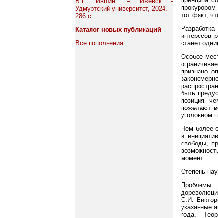
принципа со
В.Г. Ившин. – Ижевск -
прокурором 
Удмуртский университет, 2024. –
тот факт, ч
286 с.
Разработка
Каталог новых публикаций
интересов 
Все пополнения...
станет одни
Особое мест
ограничива
признано о
закономерн
распростра
быть предус
позиция че
пожелают в
уголовном п
Чем более о
и инициати
свободы, п
возможность
момент.
Степень нау
Проблемы 
дореволюцио
С.И. Виктор
указанные а
года. Тео