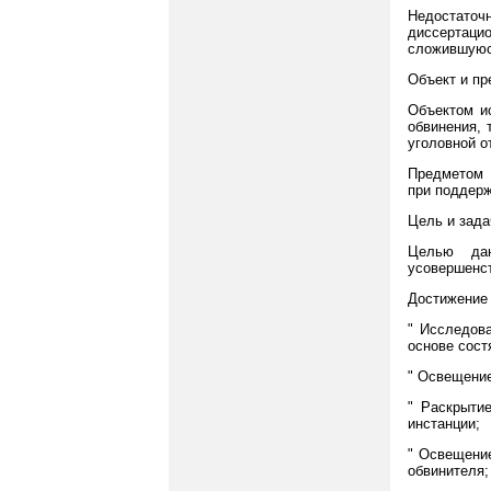
Недостаточ
диссертаци
сложившуюс
Объект и пр
Объектом и
обвинения, 
уголовной о
Предметом 
при поддерж
Цель и зада
Целью дан
усовершенст
Достижение
" Исследова
основе сост
" Освещение
" Раскрыти
инстанции;
" Освещение
обвинителя;