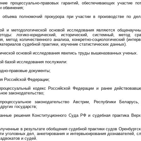
ение процессуально-правовых гарантий, обеспечивающих участие по
 обвинения;
е объема полномочий прокурора при участии в производстве по дел
кой и методологической основой исследования являются общенаучны
тоды: логико-юридический, исторический, системный, метод сра
я, метод количественного анализа, конкретно-социологический (интер
атериалов судебной практики, изучение статистических данных).
ической основой исследования явились труды вышеназванных ученых.
й базой исследования послужили:
одно-правовые документы;
ия Российской Федерации;
-процессуальный кодекс Российской Федерации и ранее действовавше
ное законодательство;
-процессуальное законодательство Австрии, Республики Беларусь,
 других государств;
ванные решения Конституционного Суда РФ и судебная практика Верх
олученные в результате обобщения судебной практики судов Оренбургск
ти уголовных дел, анкетирования и интервьюирования дознавателей, с
 адвокатов и судей.