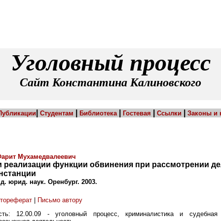
Уголовный процесс
Сайт Константина Калиновского
|
|
|
|
|
Публикации
Студентам
Библиотека
Гостевая
Ссылки
Законы и
Фарит Мухамедвалеевич
 реализации функции обвинения при рассмотрении де
нстанции
анд. юрид. наук. Оренбург. 2003.
втореферат
|
Письмо автору
сть: 12.00.09 - уголовный процесс, криминалистика и судебная 