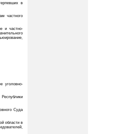
терпевших в
ам частного
е и частно-
внительного
вьюирование,
е уголовно-
 Республики
овного Суда
ой области в
ледователей,