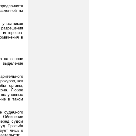
 предпринята
авленной на
 участников
 разрешения
интересов.
обвинения в
а на основе
я выделение
рительного
рокурор, как
обы органы,
кона. Любое
е полученных
ние в таком
е судебного
. Обвинение
перед судом
суд. Просьба
твует лишь о
зательств;