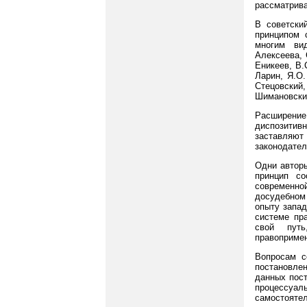
рассматрива
В советски
принципом 
многим ви
Алексеева, 
Еникеев, В.
Ларин, Я.О.
Стецовский,
Шимановский
Расширени
диспозитивн
заставляют
законодател
Одни авторы
принцип со
современной
досудебном
опыту запад
системе пра
свой путь
правоприме
Вопросам с
постановлен
данных пост
процессуа
самостоятел