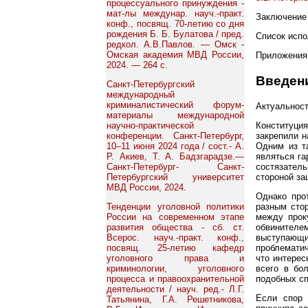
процессуального принуждения -
мат-лы междунар. науч.-практ.
Заключение
конф., посвящ. 70-летию со дня
рождения Б. Б. Булатова / пред.
Список испо
редкол. А.В.Павлов. — Омск -
Омская академия МВД России,
Приложения
2024. — 264 с.
Введен
Санкт-Петербургский
международный
криминалистический форум-
Актуальнос
материалы международной
научно-практической
Конституци
конференции. Санкт-Петербург,
закрепили 
10–11 июня 2024 года / сост.- А.
Одним из т
Р. Акиев, Т. А. Бадзгарадзе.—
являться га
Санкт-Петербург- Санкт-
состязател
Петербургский университет
стороной за
МВД России, 2024.
Однако про
Тенденции уголовной политики
разным сто
России на современном этапе
между прок
развития общества - сб. ст.
обвинител
Всерос. науч.-практ. конф.,
выступающи
посвящ. 25-летию кафедр
проблематич
уголовного права и
что интерес
криминологии, уголовного
всего в бо
процесса и правоохранительной
подобных сп
деятельности / науч. ред.- Л.Г.
Если спор 
Татьянина, Г.А. Решетникова,