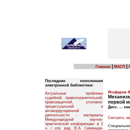
|
|
Главная
МАСП
Последние пополнения
электронной библиотеки:
Ягофаров 
Актуальные проблемы
Механизм
судебной, правоохранительной,
первой и
правозащитной, уголовно-
процессуальной и
Дисс. ... к
антикоррупционной
деятельности - материалы
Смотреть а
Международной научно-
практической конференции- в 2
Специально
ч. / отв. ред. В.А. Семенцов-