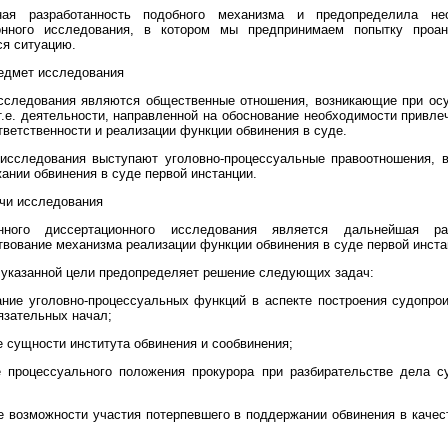
ная разработанность подобного механизма и предопределила не
онного исследования, в котором мы предпринимаем попытку проан
я ситуацию.
едмет исследования
сследования являются общественные отношения, возникающие при ос
т.е. деятельности, направленной на обоснование необходимости привле
тветственности и реализации функции обвинения в суде.
исследования выступают уголовно-процессуальные правоотношения, 
ании обвинения в суде первой инстанции.
чи исследования
ного диссертационного исследования является дальнейшая ра
вование механизма реализации функции обвинения в суде первой инста
 указанной цели предопределяет решение следующих задач:
ние уголовно-процессуальных функций в аспекте построения судопро
язательных начал;
 сущности института обвинения и сообвинения;
е процессуального положения прокурора при разбирательстве дела с
 возможности участия потерпевшего в поддержании обвинения в качес