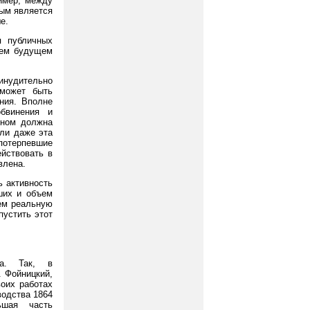
ример, между
мым является
е.
я публичных
шем будущем
ринудительно
 может быть
ния. Вполне
обвинения и
оном должна
сли даже эта
потерпевшие
йствовать в
влена.
ь активность
ших и объем
ем реальную
пустить этот
да. Так, в
. Фойницкий,
воих работах
водства 1864
ьшая часть