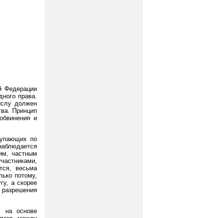
й Федерации
ного права.
ыслу должен
тва. Принцип
обвинения и
тупающих по
наблюдается
им, частным
астниками,
тся, весьма
лько потому,
гу, а скорее
 разрешения
м на основе