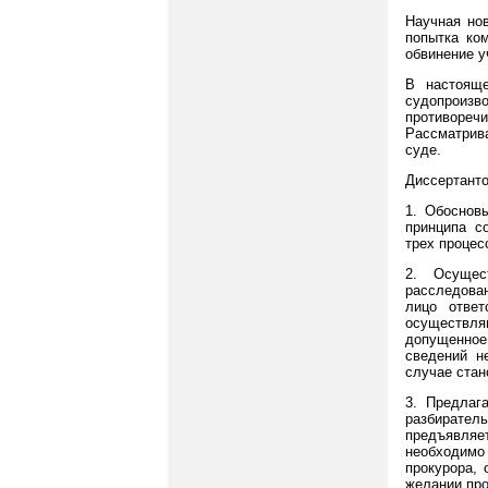
Научная нов
попытка ко
обвинение у
В настояще
судопроизв
противоре
Рассматрив
суде.
Диссертанто
1. Обоснов
принципа с
трех процес
2. Осущес
расследован
лицо ответ
осуществля
допущенное 
сведений н
случае стан
3. Предлаг
разбирател
предъявляе
необходимо 
прокурора, 
желании про