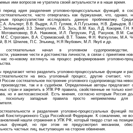
емых ими вопросов не утратила своей актуальности и в наше время.
й период идея разделения уголовно-процессуальных функций, в соо
состязательности, часто отвергалась как буржуазная, что, однако, 
дным процессуалистам исследовать данную проблематику. Среди
С.А. Альперт, В.В. Выдря, А.П. Гуляев, А.П.Гуськова, Н.В. Давыдов, В.Г
С Зеленецкий, 3.3. Зинатуллин, Л.Б. Зусь, В.М. Каз, Л.Д. Кокорев, Г.Н. 
 Мотовиловкер, В.А. Нажимов, И.Л. Петрухин, Р.Д. Рахунов, В.М. Са
 М.С. Строгович, В.А. Стремовский, В.Т. Томин, Ф.Н. Фаткуллин, М.А. Ч
, В.Н. Шпилев, П.С. Элькинд, Н.Я Якубович, М.Л. Якуб и др.
е состязательных начал в уголовном судопроизводстве, 
ости, уважение чести и достоинства личности, в связи с принятием но
 нас по-новому взглянуть на процесс реформирования уголовно-проц
ьства.
 предлагают четко разделить уголовно-процессуальные функции и ра
стязательности на весь уголовный процесс, другие считают, что
 России состязательное построение уголовного судопроизводства нево
 производстве, так и в судебном. Определенные авторы предлагают о
ных стран и закрепить в УПК РФ правила, свойственные не только кон
ва, но и англосаксонской. Есть мнения, согласно которым Россия д
, поскольку западные правила просто неприемлемы для р
нителя.
остязательности и разделения уголовно-процессуальных функций п
ий Конституционного Суда Российской Федерации. К сожалению, не в
ановлений нашли отражения в УПК РФ, который твердо стал на позици
льных функций, но при этом не предусмотрел механизм, обес
ьность частных лиц, выступающих на стороне обвинения.