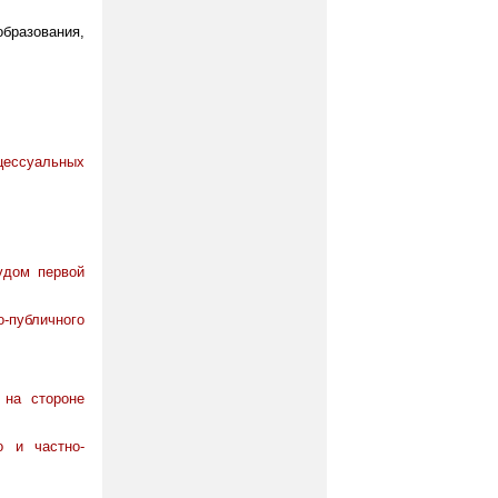
бразования,
оцессуальных
удом первой
о-публичного
 на стороне
о и частно-