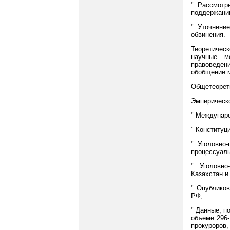
" Рассмотр
поддержании
" Уточнени
обвинения.
Теоретичес
научные ме
правоведени
обобщение м
Общетеорет
Эмпирическо
" Междунар
" Конституц
" Уголовно
процессуаль
" Уголовно
Казахстан и
" Опублико
РФ;
" Данные, п
объеме 296-
прокуроров,