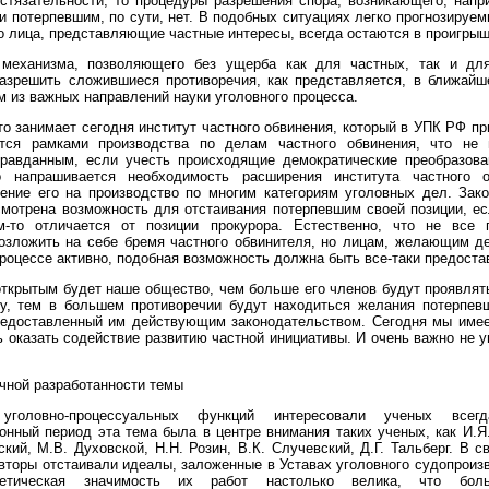
стязательности, то процедуры разрешения спора, возникающего, нап
и потерпевшим, по сути, нет. В подобных ситуациях легко прогнозируе
то лица, представляющие частные интересы, всегда остаются в проигрыш
 механизма, позволяющего без ущерба как для частных, так и дл
разрешить сложившиеся противоречия, как представляется, в ближай
м из важных направлений науки уголовного процесса.
о занимает сегодня институт частного обвинения, который в УПК РФ п
ется рамками производства по делам частного обвинения, что не
правданным, если учесть происходящие демократические преобразова
о напрашивается необходимость расширения института частного 
нение его на производство по многим категориям уголовных дел. Зак
мотрена возможность для отстаивания потерпевшим своей позиции, е
м-то отличается от позиции прокурора. Естественно, что не все 
озложить на себе бремя частного обвинителя, но лицам, желающим де
роцессе активно, подобная возможность должна быть все-таки предоста
ткрытым будет наше общество, чем больше его членов будут проявлят
ву, тем в большем противоречии будут находиться желания потерпев
редоставленный им действующим законодательством. Сегодня мы име
 оказать содействие развитию частной инициативы. И очень важно не у
чной разработанности темы
уголовно-процессуальных функций интересовали ученых всег
нный период эта тема была в центре внимания таких ученых, как И.Я
ский, М.В. Духовской, Н.Н. Розин, В.К. Случевский, Д.Г. Тальберг. В с
вторы отстаивали идеалы, заложенные в Уставах уголовного судопроиз
ретическая значимость их работ настолько велика, что бол