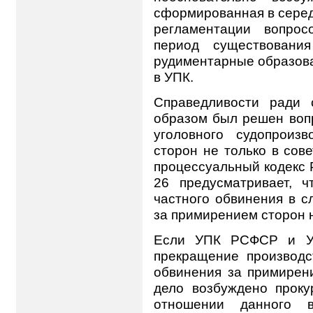
сформированная в серед
регламентации вопро
период существовани
рудиментарные образова
в УПК.
Справедливости ради 
образом был решен воп
уголовного судопроиз
сторон не только в сове
процессуальный кодекс Ре
26 предусматривает, ч
частного обвинения в с
за примирением сторон н
Если УПК РСФСР и УП
прекращение производс
обвинения за примирен
дело возбуждено проку
отношении данного в