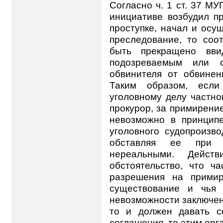
Согласно ч. 1 ст. 37 МУ
инициативе возбудил п
проступке, начал и осу
преследование, то соо
быть прекращено вви
подозреваемым или о
обвинителя от обвинен
Таким образом, если
уголовному делу частно
прокурор, за примирен
невозможно в принципе
уголовного судопроизво
обставляя ее при 
нереальными. Действ
обстоятельство, что ч
разрешения на примир
существование и чья 
невозможности заключен
то и должен давать с
соглашения, то этим орг