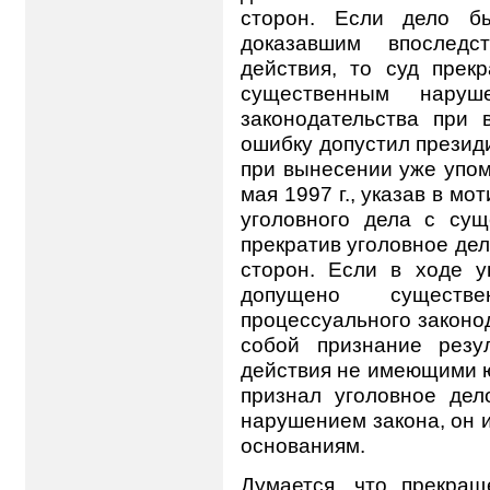
сторон. Если дело б
доказавшим впоследс
действия, то суд прек
существенным наруше
законодательства при 
ошибку допустил презид
при вынесении уже упом
мая 1997 г., указав в м
уголовного дела с су
прекратив уголовное дел
сторон. Если в ходе у
допущено существ
процессуального законод
собой признание резул
действия не имеющими ю
признал уголовное де
нарушением закона, он и
основаниям.
Думается, что прекращ