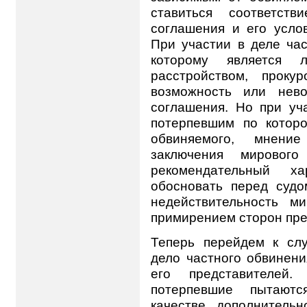
ставиться соответст
соглашения и его усло
При участии в деле ча
которому является л
расстройством, проку
возможность или нево
соглашения. Но при уч
потерпевшим по которо
обвиняемого, мнени
заключения мировог
рекомендательный х
обосновать перед судо
недействительность м
примирением сторон пре
Теперь перейдем к слу
дело частного обвинен
его представителей.
потерпевшие пытаютс
качестве дополнительн