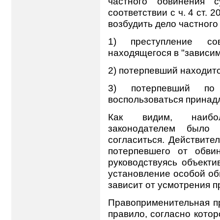
частного обвинения 
соответствии с ч. 4 ст. 2
возбудить дело частного
1) преступление с
находящегося в "зависим
2) потерпевший находит
3) потерпевший п
воспользоваться прина
Как видим, наибо
законодателем было
согласиться. Действите
потерпевшего от обви
руководствуясь объект
установление особой о
зависит от усмотрения п
Правоприменительная п
правило, согласно кото