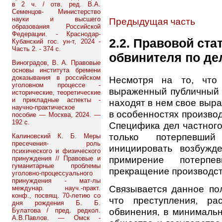
в 2 ч. / отв. ред. В.А.
Семенцов- Министерство
науки и высшего
Предыдущая часть
образования Российской
Федерации. - Краснодар-
2.2. Правовой ста
Кубанский гос. ун-т, 2024 -
Часть 2. - 374 с.
обвинителя по де
Виноградов, В. А. Правовые
основы института бремени
доказывания в российском
Несмотря на то, что
уголовном процессе -
выраженный публичный 
исторические, теоретические
и прикладные аспекты -
находят в нем свое выра
научно-практическое
в особенностях производ
пособие — Москва, 2024. —
192 с.
Специфика дел частного
только потерпевши
Калиновский К. Б. Меры
пресечения- роль
инициировать возбужде
психического и физического
примирение потерп
принуждения // Правовые и
гуманитарные проблемы
прекращение производст
уголовно-процессуального
принуждения - мат-лы
Связывается данное по
междунар. науч.-практ.
конф., посвящ. 70-летию со
что преступления, ра
дня рождения Б. Б.
обвинения, в минималь
Булатова / пред. редкол.
А.В.Павлов. — Омск -