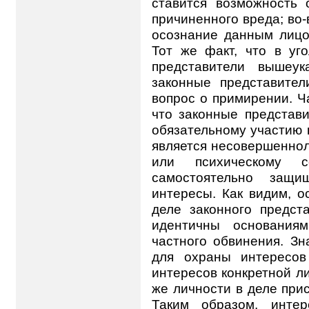
ставится возможность
причиненного вреда; во
осознание данным лицо
Тот же факт, что в уг
представители вышеук
законные представител
вопрос о примирении. Ча
что законные представ
обязательному участию 
является несовершеннол
или психическому с
самостоятельно защ
интересы. Как видим, о
деле законного предст
идентичны основания
частного обвинения. Зн
для охраны интересов
интересов конкретной л
же личности в деле при
Таким образом, интер