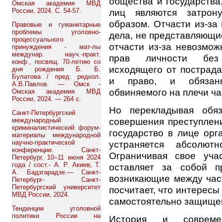
общества и государства
Омская академия МВД
лиц являются затрон
России, 2024. С. 54-57.
образом. Отчасти из-за
Правовые и гуманитарные
проблемы уголовно-
дела, не представляющи
процессуального
отчасти из-за невозмо
принуждения - мат-лы
междунар. науч.-практ.
прав личности без 
конф., посвящ. 70-летию со
исходящего от пострада
дня рождения Б. Б.
Булатова / пред. редкол.
и право, и обязанн
А.В.Павлов. — Омск -
обвиняемого на плечи ча
Омская академия МВД
России, 2024. — 264 с.
Но перекладывая обя
Санкт-Петербургский
совершения преступлени
международный
криминалистический форум-
государство в лице орг
материалы международной
устраняется абсолют
научно-практической
конференции. Санкт-
Ограничивая свое уча
Петербург, 10–11 июня 2024
года / сост.- А. Р. Акиев, Т.
оставляет за собой п
А. Бадзгарадзе.— Санкт-
возникающие между час
Петербург- Санкт-
Петербургский университет
посчитает, что интересы
МВД России, 2024.
самостоятельно защище
Тенденции уголовной
политики России на
История и современ