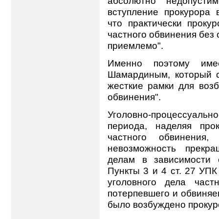
абсолютно недопустим
вступление прокурора 
что практически проку
частного обвинения без 
приемлемо".
Именно поэтому име
Шамардиным, который с
жесткие рамки для воз
обвинения".
Уголовно-процессуальн
периода, наделяя про
частного обвинения,
невозможность прекр
делам в зависимости 
Пункты 3 и 4 ст. 27 УП
уголовного дела част
потерпевшего и обвиняем
было возбуждено прокур