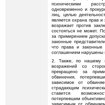
психическими расс
одновременно и прокур
лиц, целью деятельнос
является охрана прав и
возражает против закл
состояться не может. 
за примирением допуска
законные представител
что права и законные
соглашением нарушены н
2. Также, по нашему 
возражений со стор
прекращено за прими
обвинения, потерпевш
зависимое от обвиня
страдающим психическ
ставится возможно
потерпевшим объективно
зависимым от обвиняе