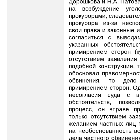
Дорошкова и Н.А. Патова
на возбуждение угол
прокурорами, следовате
прокурора из-за несп
свои права и законные 
согласиться с вывод
указанных обстоятель
примирением сторон (к
отсутствием заявления
подобной конструкции, т
обосновал правомерност
обвинения, то дел
примирением сторон. Од
несогласия суда с в
обстоятельств, позв
процесс, он вправе пр
только отсутствием зая
желанием частных лиц п
на необоснованность в
дела частного обвинени