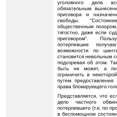
уголовного дела а
обязательным вынесени
приговора и назначе
свободы. "Состояни
общественным позором,
тягостно, даже если су
приговором". Польз
потерпевшие получаю
возможности по шант
становится невольным с
подозревая об этом. Т
быть не может, а по
ограничить в некоторо
путем предоставления 
права блокирующего гол
Представляется, что ес
дело частного обви
потерпевшего (т.е. по п
в беспомощном состоян