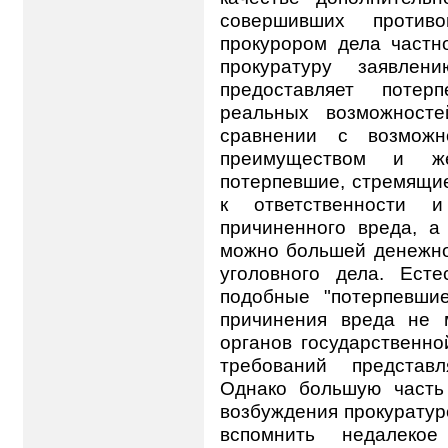
совершивших противо
прокурором дела частн
прокуратуру заявлен
предоставляет потер
реальных возможност
сравнении с возможн
преимуществом и же
потерпевшие, стремящи
к ответственности
причиненного вреда, а
можно большей денежно
уголовного дела. Есте
подобные "потерпевшие
причинения вреда не 
органов государственно
требований представ
Однако большую часть
возбуждения прокуратур
вспомнить недалекое