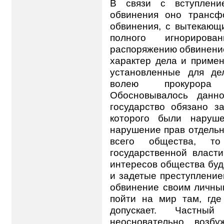
В связи с вступлени
обвинения оно трансф
обвинения, с вытекающ
полного игнориров
распоряжению обвинение
характер дела и примен
установленные для де
волею прокурора 
Обосновывалось данно
государство обязано з
которого были наруше
нарушение прав отдельн
всего общества, т
государственной власт
интересов общества буд
и задетые преступление
обвинение своим личны
пойти на мир там, где
допускает. Частны
неосновательно возбу