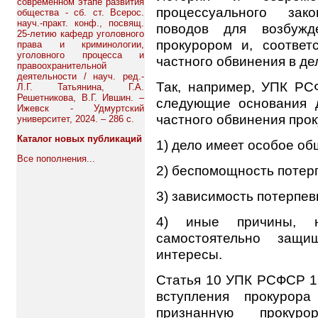
современном этапе развития
процессуального зак
общества - сб. ст. Всерос.
науч.-практ. конф., посвящ.
поводов для возбужд
25-летию кафедр уголовного
прокурором и, соответ
права и криминологии,
уголовного процесса и
частного обвинения в де
правоохранительной
деятельности / науч. ред.-
Так, например, УПК РС
Л.Г. Татьянина, Г.А.
Решетникова, В.Г. Ившин. –
следующие основания д
Ижевск - Удмуртский
частного обвинения про
университет, 2024. – 286 с.
Каталог новых публикаций
1) дело имеет особое о
Все пополнения...
2) беспомощность потер
3) зависимость потерпев
4) иные причины, н
самостоятельно защ
интересы.
Статья 10 УПК РСФСР 19
вступления прокурор
признанную прокуро