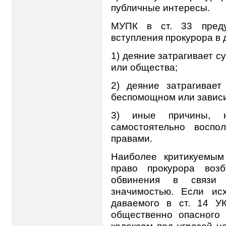
публичные интересы.
МУПК в ст. 33 преду
вступления прокурора в 
1) деяние затрагивает 
или общества;
2) деяние затрагивает
беспомощном или завис
3) иные причины, н
самостоятельно воспо
правами.
Наиболее критикуемым
право прокурора возб
обвинения в связи
значимостью. Если исх
даваемого в ст. 14 У
общественно опасного 
кодексом под угрозой н