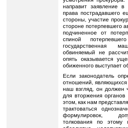
направит заявление в 
права пострадавшего е
стороны, участие проку
стороне потерпевшего а
подчиненное от потерп
спиной потерпевшег
государственная ма
обвиняемый не рассчит
опять оказывается ущ
обиженного выступает о
Если законодатель опр
отношений, являющихся 
наш взгляд, он должен 
для вторжения органов
этом, как нам представл
трактоваться однознач
формулировок, доп
толкования по этому 