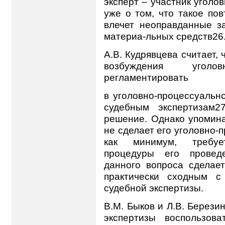
эксперт – участник уголо
уже о том, что такое по
влечет неоправданные з
материа-льных средств26
А.В. Кудрявцева считает,
возбуждения уголо
регламентировать
в уголовно-процессуально
судебным экспертизам2
решение. Однако упомин
не сделает его уголовно-п
как минимум, требуе
процедуры его провед
данного вопроса сделае
практически сходным с
судебной экспертизы.
В.М. Быков и Л.В. Берези
экспертизы воспользова