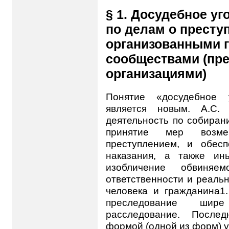
§ 1. Досудебное у
по делам о престу
организованными 
сообществами (пр
организациями)
Понятие «досудебное 
является новым. А.С.
деятельность по собиран
принятие мер возме
преступлением, и обес
наказания, а также ин
изобличение обвиня
ответственности и реал
человека и гражданина1
преследование шире
расследование. Послед
формой (одной из форм) у