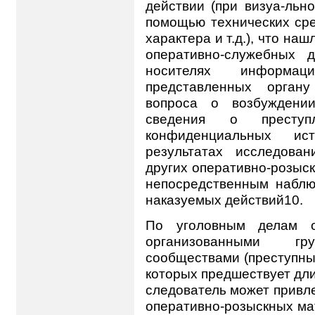
действии (при визуа-льн
помощью технических сре
характера и т.д.), что н
оперативно-служебных 
носителях информа
представленных орган
вопроса о возбуждении
сведения о престу
конфиденциальных ис
результатах исследова
других оперативно-розыск
непосредственным наблю
наказуемых действий10.
По уголовным делам о
организованными г
сообществами (преступны
которых предшествует дли
следователь может привле
оперативно-розыскных мат