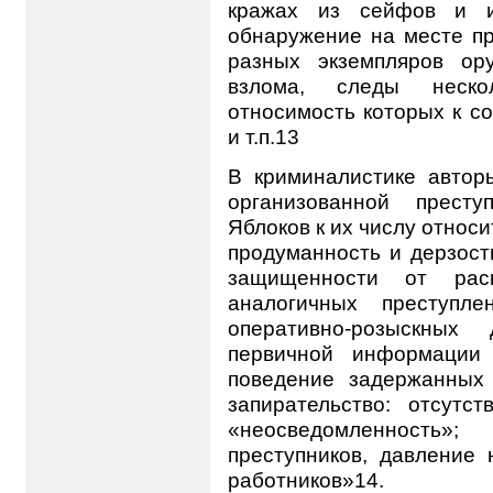
кражах из сейфов и и
обнаружение на месте пр
разных экземпляров ор
взлома, следы нескол
относимость которых к с
и т.п.13
В криминалистике автор
организованной престу
Яблоков к их числу относ
продуманность и дерзост
защищенности от раск
аналогичных преступле
оперативно-розыскных
первичной информации 
поведение задержанных 
запирательство: отсутс
«неосведомленност
преступников, давление
работников»14.