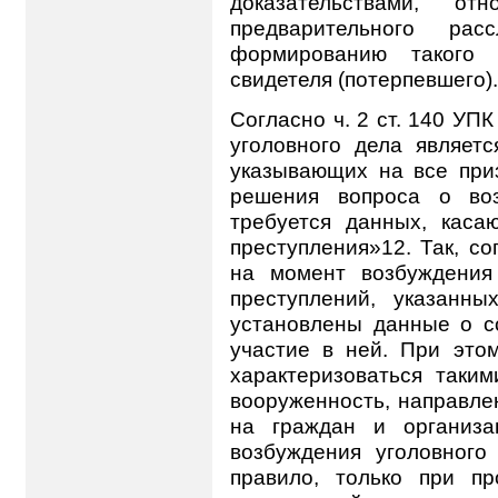
доказательствами, о
предварительного рас
формированию такого д
свидетеля (потерпевшего).
Согласно ч. 2 ст. 140 УП
уголовного дела являет
указывающих на все при
решения вопроса о воз
требуется данных, каса
преступления»12. Так, со
на момент возбуждения
преступлений, указанн
установлены данные о с
участие в ней. При это
характеризоваться таким
вооруженность, направле
на граждан и организа
возбуждения уголовного
правило, только при пр