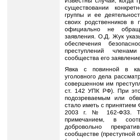
Известны случаи, когда 
существовании конкрет
группы и ее деятельност
своих родственников в 
официально не обращ
заявления. О.Д. Жук указ
обеспечения безопасн
преступлений членами 
сообщества его заявлени
Явка с повинной в ка
уголовного дела рассмат
совершенном им преступл
ст. 142 УПК РФ). При э
подозреваемым или обв
стало иметь с принятием 
2003 г. № 162-ФЗ3. Т
примечанием, в соот
добровольно прекрат
сообществе (преступной о