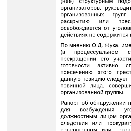
(нее) структурным под
организаторов, руковод
организованных груп
раскрытию или пресе
освобождается от уголов
действиях не содержится 
По мнению О.Д. Жука, име
(в процессуальном с
прекращении его участ
готовности активно с
пресечению этого прест
данную позицию следует т
повинной лица, соверш
организованной группы.
Рапорт об обнаружении п
для возбуждения уго
должностным лицом орга
следствия или прокура
совершенном или готов