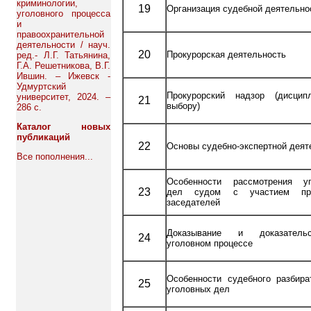
криминологии,
19
Организация судебной деятельно
уголовного процесса
и
правоохранительной
деятельности / науч.
20
Прокурорская деятельность
ред.- Л.Г. Татьянина,
Г.А. Решетникова, В.Г.
Ившин. – Ижевск -
Удмуртский
Прокурорский надзор (дисцип
университет, 2024. –
21
выбору)
286 с.
Каталог новых
публикаций
22
Основы судебно-экспертной деят
Все пополнения...
Особенности рассмотрения уг
23
дел судом с участием пр
заседателей
Доказывание и доказател
24
уголовном процессе
Особенности судебного разбира
25
уголовных дел