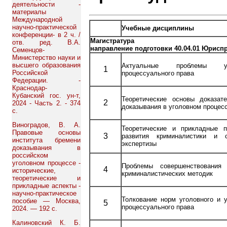
деятельности -
материалы
Международной
научно-практической
Учебные дисциплины
конференции- в 2 ч. /
Магистратура
отв. ред. В.А.
направление подготовки 40.04.01 Юрисп
Семенцов-
Министерство науки и
высшего образования
Актуальные проблемы уго
1
Российской
процессуального права
Федерации. -
Краснодар-
Кубанский гос. ун-т,
Теоретические основы доказат
2
2024 - Часть 2. - 374
доказывания в уголовном процес
с.
Виноградов, В. А.
Теоретические и прикладные 
Правовые основы
3
развития криминалистики и с
института бремени
экспертизы
доказывания в
российском
уголовном процессе -
Проблемы совершенствования 
4
исторические,
криминалистических методик
теоретические и
прикладные аспекты -
научно-практическое
Толкование норм уголовного и у
пособие — Москва,
5
процессуального права
2024. — 192 с.
Калиновский К. Б.