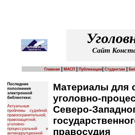
Уголов
Сайт Конста
|
|
|
|
Главная
МАСП
Публикации
Студентам
Би
Последние
Материалы для 
пополнения
электронной
уголовно-проце
библиотеки:
Актуальные
Северо-Западно
проблемы судебной,
правоохранительной,
государственног
правозащитной,
уголовно-
процессуальной и
правосудия
антикоррупционной