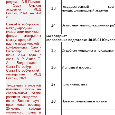
редкол. А.В.Павлов.
— Омск - Омская
Государственный компл
13
академия МВД
междисциплинарный экзамен
России, 2024. — 264
с.
Санкт-Петербургский
14
Выпускная квалификационная ра
международный
криминалистический
форум- материалы
Бакалавриат
международной
направление подготовки 40.03.01 Юрис
научно-практической
конференции. Санкт-
15
Судебная медицина и психиатрия
Петербург, 10–11
июня 2024 года /
сост.- А. Р. Акиев, Т.
А. Бадзгарадзе.—
Санкт-Петербург-
16
Уголовный процесс
Санкт-Петербургский
университет МВД
России, 2024.
17
Криминалистика
Тенденции уголовной
политики России на
современном этапе
развития общества -
сб. ст. Всерос. науч.-
18
Правоохранительные органы
практ. конф., посвящ.
25-летию кафедр
уголовного права и