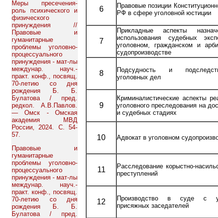
Меры пресечения-
Правовые позиции Конституционн
6
роль психического и
РФ в сфере уголовной юстиции
физического
принуждения //
Прикладные аспекты назна
Правовые и
использования судебных эксп
гуманитарные
7
уголовном, гражданском и арб
проблемы уголовно-
судопроизводстве
процессуального
принуждения - мат-лы
междунар. науч.-
Подсудность и подследств
8
практ. конф., посвящ.
уголовных дел
70-летию со дня
рождения Б. Б.
Булатова / пред.
Криминалистические аспекты ре
9
редкол. А.В.Павлов.
уголовного преследования на до
— Омск - Омская
и судебных стадиях
академия МВД
России, 2024. С. 54-
57.
10
Адвокат в уголовном судопроизв
Правовые и
гуманитарные
проблемы уголовно-
Расследование корыстно-насиль
11
процессуального
преступлений
принуждения - мат-лы
междунар. науч.-
практ. конф., посвящ.
Производство в суде с у
70-летию со дня
12
присяжных заседателей
рождения Б. Б.
Булатова / пред.