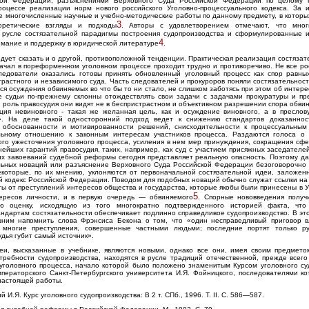
ой Федерации, разъяснениями Верховного Суда Российской Федерации по целому к
роцессе реализации норм нового российского Уголовно-процессуального кодекса. За 
е многочисленные научные и учебно-методические работы по данному предмету, в котор
3
оретические взгляды и подходы
. Авторы с удовлетворением отмечают, что мног
 русле состязательной парадигмы построения судопроизводства и сформулированные и
4
имание и поддержку в юридической литературе
.
дует сказать и о другой, противоположной тенденции. Практическая реализация состязат
ачал в пореформенном уголовном процессе проходит трудно и противоречиво. Не все рос
ледователи оказались готовы принять обновленный уголовный процесс как спор равны
растного и независимого суда. Часть следователей и прокуроров поняли состязательност
ся осуждения обвиняемых во что бы то ни стало, не слишком заботясь при этом об интер
е судьи по-прежнему склонны отождествлять свои задачи с задачами прокуратуры и пр
 роль правосудия они видят не в беспристрастном и объективном разрешении спора обви
ция невиновного - такая же желанная цель, как и осуждение виновного, а в преслов
». На деле такой односторонний подход ведет к снижению стандартов доказаннос
 обоснованности и мотивированности решений, снисходительности к процессуальны
ьному отношению к законным интересам участников процесса. Раздаются голоса о
ого ужесточения уголовного процесса, усиления в нем мер принуждения, сокращения сф
ейших гарантий правосудия, таких, например, как суд с участием присяжных заседателей
их завоеваний судебной реформы сегодня представляет реальную опасность. Поэтому да
льных новаций или разъяснение Верховного Суда Российской Федерации безоговорочно 
которые, по их мнению, уклоняются от первоначальной состязательной идеи, заложенн
й кодекс Российской Федерации. Поводом для подобных новаций обычно служат ссылки на
ы от преступлений интересов общества и государства, которые якобы были принесены в 
5
ересов личности, и в первую очередь — обвиняемого
. Спорные нововведения получ
ую оценку, исходящую из того многократно подтвержденного историей факта, что
ндартам состязательности обеспечивает подлинно справедливое судопроизводство. В эт
ним напомнить слова Фрэнсиса Бекона о том, что «один несправедливый приговор 
 многие преступления, совершенные частными людьми; последние портят только ру
дья губит самый источник».
еи, высказанные в учебнике, являются новыми, однако все они, имея своим предмет
требности судопроизводства, находятся в русле традиций отечественной, прежде всего 
уголовного процесса, начало которой было положено знаменитым Курсом уголовного су
ператорского Санкт-Петербургского университета И.Я. Фойницкого, последователями ко
настоящей работы.
 И.Я. Курс уголовного судопроизводства: В 2 т. СПб., 1996. Т. II. C. 586—587.