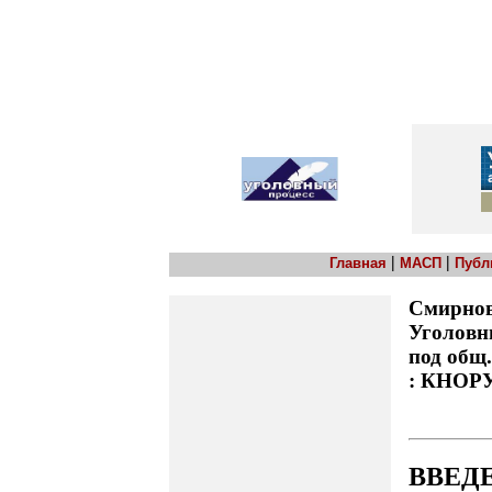
|
|
Главная
МАСП
Публ
Смирнов 
Уголовны
под общ.
: КНОРУС
ВВЕД