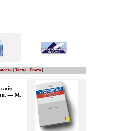
|
|
|
овости
Тесты
Почта
ский;
доп. — М.