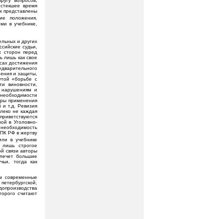
ругу вопросов,
истекшее время
ых представлены
ие положения,
ми в учебнике,
ельных и других
сийские судьи,
х сторон перед
ь лишь как свое
есах достижения
едварительного
нения и защиты,
утой «борьбе с
ти виновности,
м нарушениям и
 необходимости
еры применения
 и т.д. Ревизия
леко не каждая
приветствуются
ой в Уголовно-
 необходимость
УПК РФ в жертву
или в учебнике
 лишь строгое
ой связи авторы
влечет большие
чьи, тогда как
ом современные
петербургской,
допроизводства
торого считают