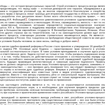
ободы — это история процессуальных гарантий. Строй уголовного процесса всегда являл
пределяющим, что перед нами — истинная демократия или тирания, обрядившаяся в д
каков в государстве уголовный суд, во многом определяется благополучие и спокойств
ного права и процесса лежат границы для вторжения государства в область личной сво
я разработка этих дисциплин может более всего обеспечить господство права», — пи
1
вовед И.Я. Фойницкий
. Современное цивилизованное уголовное судопроизводство — это
сия, но также справедливость и милосердие. Истина, справедливость, милость — вот те гн
 нравственные основания, которыми определяется социально-юридическое значение
оцесса XXI в. Признание и поддержка мировым сообществом этих благородных идей п
рм в большинстве европейских государств. В Великобритании, Германии, Испании, Итал
гих других странах как на теоретическом, так и на законодательном уровне идут инте
вного процесса, отвечающих реалиям стремительно меняющегося мира. Не является
вая реформа в России. Она «нацелена на пробуждение общественной совести во имя дос
2
х условиях борьбы человека за свою жизнь, свободу и доброе имя»
.
шагом судебно-правовой реформы в России стало принятие и утверждение 18 декабря 20
го кодекса РФ. Основные цели Кодекса — гарантирование прав личности в уголов
альной состязательности сторон. В таких условиях преподавание и изучение курса угол
 и ответственное дело. Задача состоит не только в том, чтобы раскрыть содержание конк
е и в том, чтобы показать их действительное отношение к состязательному порядку суд
етствие российского законодательства принципам этой справедливой судебной процедур
ность будущих правоведов величественным и гуманным идеалам подлинного Правос
ва не должно сводиться к изучению лишь Уголовно-процессуального кодекса, замыкаясь в 
законодательства», — оно призвано дать понимание того, как следует правильно строи
 его нормы в истинном духе судебных реформ. Впервые в учебной юридической литерат
звернутая классификация всех известных типов и видов уголовного судопроизводств
развитии. Вместе с тем авторы стремились уйти от описательной подачи материала. Ле
 идея состязательности процесса, которая служит не только юридическим, но и нравств
оцессуальных институтов, равно как и практики их применения.
тью настоящего учебника является и то, что он не ограничивается изложением ли
оловно-процессуальных норм, а в необходимых для изучения предмета пределах уд
их пробелам, коллизиям, неясным положениям, требующим юридического толкования и 
ть при изучении и практическом применении нового российского Уголовно-процессуального
, прошедший со времени первого выхода учебника в свет, российское уголовно-процесс
актика его применения, претерпело ряд существенных изменений — все они были учтены
дания. Эти изменения связаны как с законодательными новеллами, так и с решениями Ко