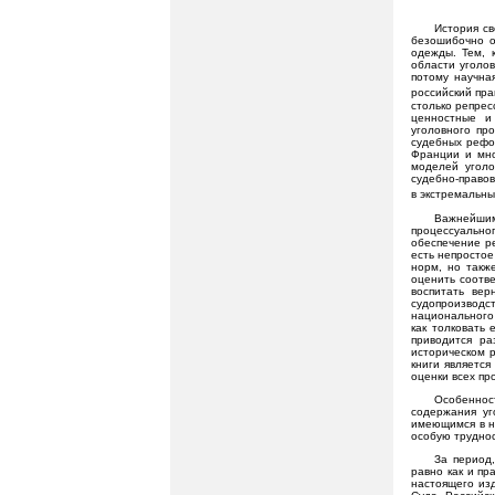
История св
безошибочно о
одежды. Тем, 
области уголов
потому научна
российский пра
столько репрес
ценностные и
уголовного пр
судебных рефо
Франции и мно
моделей уголо
судебно-право
в экстремальны
Важнейшим 
процессуально
обеспечение ре
есть непростое
норм, но такж
оценить соотв
воспитать вер
судопроизводст
национального 
как толковать
приводится ра
историческом 
книги является
оценки всех пр
Особеннос
содержания уг
имеющимся в н
особую труднос
За период
равно как и пр
настоящего из