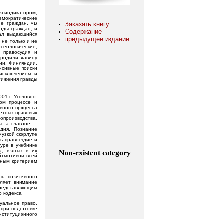
ся индикатором,
емократические
ие граждан. «В
Заказать книгу
боды граждан, и
Содержание
сал выдающийся
предыдущее издание
 не только и не
осеологические,
 правосудия и
ородили лавину
ии, Финляндии,
нсивные поиски
 исключением и
тижения правды
01 г. Уголовно-
ном процессе и
овного процесса
ретных правовых
опроизводства,
ы, а главное —
удия. Познание
«узкой скорлупе
ть правосудие и
уре в учебнике
а, взятых в их
Non-existent category
йтмотивом всей
енным критерием
шь позитивного
еляет внимание
представляющим
 кодекса.
уальное право,
 при подготовке
нституционного