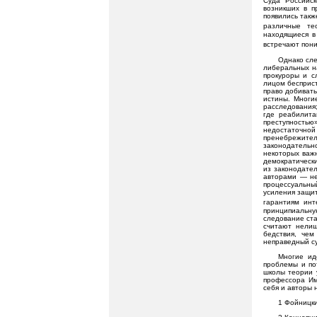
Суда Российск
возникших в п
появились такж
различные те
находящиеся в
встречают пон
Однако сле
либеральных н
прокуроры и с
лицом бесприст
право добивать
истины. Многи
расследования;
где реабилита
преступностью
недостаточной
пренебрежител
законодательн
некоторых важн
демократическ
из законодате
авторами — не
процессуальны
усиления защит
гарантиям инт
принципиальн
следование ста
считают нелиш
бедствия, чем
неправедный су
Многие ид
проблемы и по
школы теории 
профессора Им
себя и авторы 
1 Фойницкий