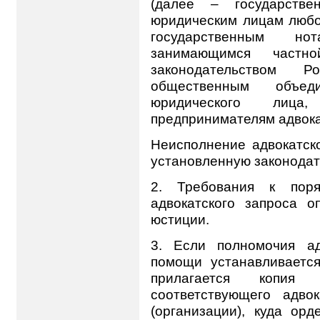
(далее – государстве
юридическим лицам любо
государственным но
занимающимся частн
законодательством Р
общественным объе
юридического лиц
предпринимателям адвока
Неисполнение адвокатско
установленную законодат
2.
Требования к пор
адвокатского запроса 
юстиции.
3.
Если полномочия ад
помощи устанавливается
прилагается копия 
соответствующего адво
(организации), куда ор