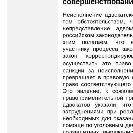
совершенствован
Неисполнение адвокатск
тем обстоятельством, ч
непредставление адвок
российском законодатель
этим полагаем, что е
участнику процесса как
закон корреспондиру
осуществить это прав
санкции за неисполнени
превращает в правовую ф
право соответствующего 
Это явление, к сожале
правоприменительной пра
адвокатов указали, чт
затруднениями при реал
необходимых для оказан
помощи по уголовным дел
подзащитных выражалис