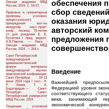
обеспечения п
Омская академия МВД
России, 2024. С. 54-57.
сбор сведени
Правовые и гуманитарные
проблемы уголовно-
оказания юри
процессуального
принуждения - мат-лы
междунар. науч.-практ.
авторский ко
конф., посвящ. 70-летию
со дня рождения Б. Б.
предложения 
Булатова / пред. редкол.
А.В.Павлов. — Омск -
Омская академия МВД
совершенствов
России, 2024. — 264 с.
Санкт-Петербургский
международный
криминалистический
форум- материалы
Введение
международной научно-
практической конференции.
Санкт-Петербург, 10–11
июня 2024 года / сост.- А.
Важнейшей предпосыл
Р. Акиев, Т. А.
Федерацией уровня эконо
Бадзгарадзе.— Санкт-
Петербург- Санкт-
соответствующего стат
Петербургский университет
века, занимающей пе
МВД России, 2024.
экономической конкур
Тенденции уголовной