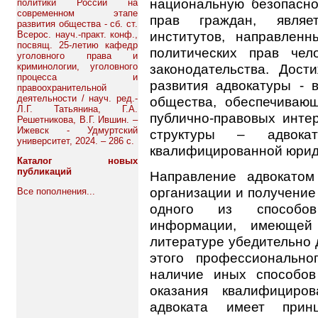
национальную безопасно
политики России на
современном этапе
прав граждан, являет
развития общества - сб. ст.
институтов, направлен
Всерос. науч.-практ. конф.,
посвящ. 25-летию кафедр
политических прав чел
уголовного права и
криминологии, уголовного
законодательства. Дос
процесса и
развития адвокатуры - 
правоохранительной
деятельности / науч. ред.-
общества, обеспечиваю
Л.Г. Татьянина, Г.А.
публично-правовых инте
Решетникова, В.Г. Ившин. –
Ижевск - Удмуртский
структуры – адвокат
университет, 2024. – 286 с.
квалифицированной юрид
Каталог новых
публикаций
Направление адвокатом
организации и получение 
Все пополнения...
одного из способов
информации, имеющей 
литературе убедительно 
этого профессионально
наличие иных способов
оказания квалифициро
адвоката имеет прин