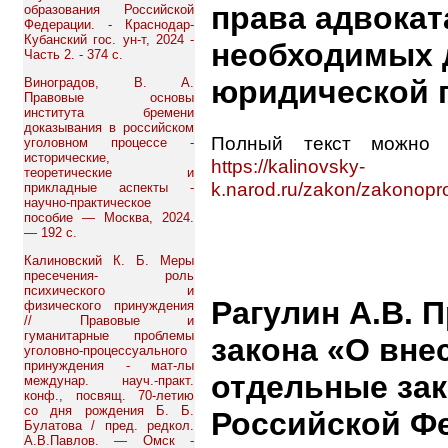
права адвокат
образования Российской
Федерации. - Краснодар-
Кубанский гос. ун-т, 2024 -
необходимых 
Часть 2. - 374 с.
юридической 
Виноградов, В. А.
Правовые основы
института бремени
доказывания в российском
Полный текст можно 
уголовном процессе -
исторические,
https://kalinovsky-
теоретические и
k.narod.ru/zakon/zakonop
прикладные аспекты -
научно-практическое
пособие — Москва, 2024.
— 192 с.
Калиновский К. Б. Меры
пресечения- роль
психического и
Рагулин А.В. 
физического принуждения
// Правовые и
гуманитарные проблемы
закона «О вне
уголовно-процессуального
принуждения - мат-лы
отдельные за
междунар. науч.-практ.
конф., посвящ. 70-летию
со дня рождения Б. Б.
Российской Фе
Булатова / пред. редкол.
А.В.Павлов. — Омск -