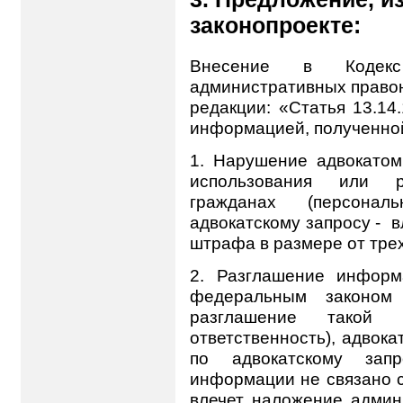
законопроекте:
Внесение в Кодек
административных правон
редакции: «Статья 13.14
информацией, полученной
1.
Нарушение адвокатом
использования или 
гражданах (персона
адвокатскому запросу -
в
штрафа в размере от трех
2.
Разглашение информа
федеральным законом 
разглашение такой 
ответственность), адвок
по адвокатскому зап
информации не связано с
влечет наложение админ