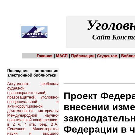
Уголов
Сайт Конста
|
|
|
|
Главная
МАСП
Публикации
Студентам
Библио
Последние пополнения
электронной библиотеки:
Актуальные проблемы
судебной,
Проект Федера
правоохранительной,
правозащитной, уголовно-
процессуальной и
внесении изм
антикоррупционной
деятельности - материалы
законодатель
Международной научно-
практической конференции-
в 2 ч. / отв. ред. В.А.
Федерации в ч
Семенцов- Министерство
науки и высшего