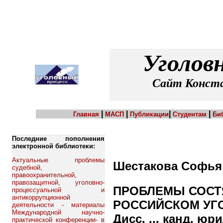
Уголов
Сайт Конста
|
|
|
|
Главная
МАСП
Публикации
Студентам
Би
Последние пополнения
электронной библиотеки:
Актуальные проблемы
Шестакова Софья
судебной,
правоохранительной,
правозащитной, уголовно-
ПРОБЛЕМЫ СОСТ
процессуальной и
антикоррупционной
РОССИЙСКОМ УГ
деятельности - материалы
Международной научно-
Дисс. ... канд. юри
практической конференции- в