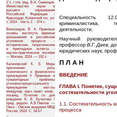
2 ч. / отв. ред. В.А. Семенцов-
Министерство науки и
высшего образования
Российской Федерации. -
Специальность 12.
Краснодар- Кубанский гос. ун-
т, 2024 - Часть 2. - 374 с.
криминалистика, т
деятельности.
Виноградов, В. А. Правовые
основы института бремени
доказывания в российском
Научный руководител
уголовном процессе -
профессор
В.Г. Даев
, д
исторические, теоретические
и прикладные аспекты -
юридических наук, про
научно-практическое пособие
— Москва, 2024. — 192 с.
П Л А Н
Калиновский К. Б. Меры
пресечения- роль
психического и физического
ВВЕДЕНИЕ
принуждения // Правовые и
гуманитарные проблемы
уголовно-процессуального
ГЛАВА I. Понятие, сущ
принуждения - мат-лы
междунар. науч.-практ. конф.,
состязательности уго
посвящ. 70-летию со дня
рождения Б. Б. Булатова /
1.1. Состязательность 
пред. редкол. А.В.Павлов. —
Омск - Омская академия МВД
процесса
России, 2024. С. 54-57.