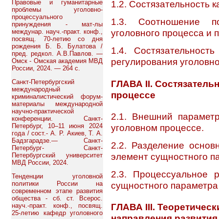
Правовые и гуманитарные
1.2. Состязательность к
проблемы уголовно-
процессуального
1.3. Соотношение п
принуждения - мат-лы
уголовного процесса и 
междунар. науч.-практ. конф.,
посвящ. 70-летию со дня
рождения Б. Б. Булатова /
1.4. Состязательност
пред. редкол. А.В.Павлов. —
регулирования уголовн
Омск - Омская академия МВД
России, 2024. — 264 с.
ГЛАВА II. Состязатель
Санкт-Петербургский
международный
процессе
криминалистический форум-
материалы международной
научно-практической
2.1. Внешний параметр
конференции. Санкт-
уголовном процессе.
Петербург, 10–11 июня 2024
года / сост.- А. Р. Акиев, Т. А.
Бадзгарадзе.— Санкт-
2.2. Разделение основ
Петербург- Санкт-
элемент сущностного п
Петербургский университет
МВД России, 2024.
2.3. Процессуальное 
Тенденции уголовной
сущностного параметра
политики России на
современном этапе развития
общества - сб. ст. Всерос.
ГЛАВА III. Теоретичес
науч.-практ. конф., посвящ.
25-летию кафедр уголовного
направления развития